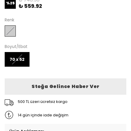
%
25
₺ 559.92
Renk
Boyut/Ebat
70 x 52
Stoğa Gelince Haber Ver
500 TL üzeri ücretsiz kargo
14 gün içinde iade değişim