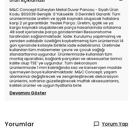
Ürün Açıklaması
M&C Concept Küheylan Metal Duvar Panosu - Siyah Ürün
Kodu :BSS039 Genişlik :0 Yükseklik :0 Derinlik0 Garanti: Tüm
ürünlerimizde üretim ve işçilik kaynaklı oluşacak hatalara
karşı 2 yıl garantilidir. Yedek Parça ; Üretim, işçilik ve ya
kargo kaynaklı oluşabilecek parça hasarlarında ortalama
48 saat içerisinde parça gönderimleri Bessonshome
tarafından sağlanmaktadır. İade: Kurulumu yapılmamış ve
yeniden satılabilir özelliğini kaybetmemiş tüm ürünlerinizi 14
gün içerisinde kolisiyle birlikte iade edebilirsiniz. Üretimde
kullanılan tüm malzemeler çevre ve çocuk sağlığı
standartlarına uygundur. Ürünlerimizde kullanılan tüm
montaj aparatları, bağlantı parçaları ve aksesuarlar birinci
kalite olup TSE’ ye uygundur. Tüm dekorasyon
ürünlerimizde 1 mm kalınlığında sac ve kanserojen madde
içermeyen boya kullanılmaktadır. M&C Concept; yaşam
alanlarınızı değiştirecek ve zenginleştirecek dekorasyon
ürünlerini, sofranızı güzelleştirecek mutfak aksesuarlarını,
kaliteli ürünler ve uygun fiyatlarla birle
Devamını Göster
Yorumlar
Yorum Yap