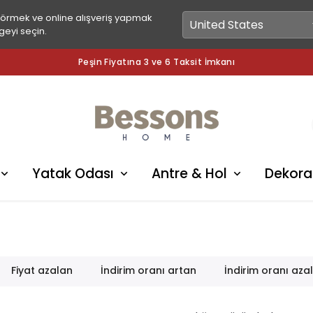
görmek ve online alışveriş yapmak
geyi seçin.
Peşin Fiyatına 3 ve 6 Taksit İmkanı
Yatak Odası
Antre & Hol
Dekora
Fiyat azalan
İndirim oranı artan
İndirim oranı aza