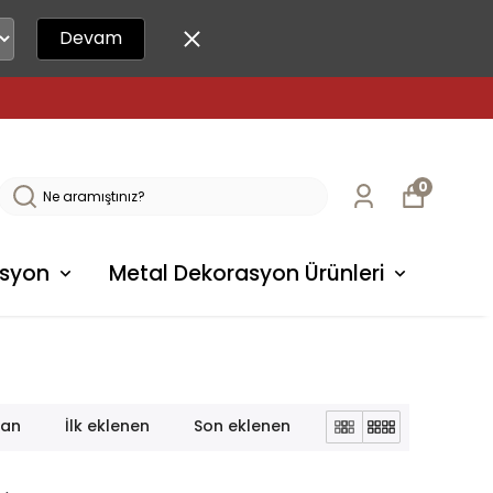
Devam
0
syon
Metal Dekorasyon Ürünleri
lan
İlk eklenen
Son eklenen