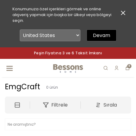
Konumunuza özel içerikleri görmek ve online
alışveriş yapmak için başka bir ülkeyi veya bölgeyi
seçin.
Devam
Peşin Fiyatına 3 ve 6 Taksit İmkanı
0
EmgCraft
0
ürün
Filtrele
Sırala