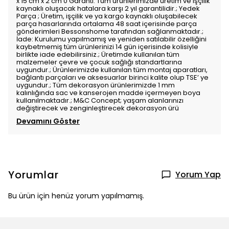
x 15 cm x 2 cm 0 Garanti: Tüm ürünlerimizde üretim ve işçilik
kaynaklı oluşacak hatalara karşı 2 yıl garantilidir.; Yedek
Parça ; Üretim, işçilik ve ya kargo kaynaklı oluşabilecek
parça hasarlarında ortalama 48 saat içerisinde parça
gönderimleri Bessonshome tarafından sağlanmaktadır.;
İade: Kurulumu yapılmamış ve yeniden satılabilir özelliğini
kaybetmemiş tüm ürünlerinizi 14 gün içerisinde kolisiyle
birlikte iade edebilirsiniz.; Üretimde kullanılan tüm
malzemeler çevre ve çocuk sağlığı standartlarına
uygundur.; Ürünlerimizde kullanılan tüm montaj aparatları,
bağlantı parçaları ve aksesuarlar birinci kalite olup TSE’ ye
uygundur.; Tüm dekorasyon ürünlerimizde 1 mm
kalınlığında sac ve kanserojen madde içermeyen boya
kullanılmaktadır.; M&C Concept; yaşam alanlarınızı
değiştirecek ve zenginleştirecek dekorasyon ürü
Devamını Göster
Yorumlar
Yorum Yap
Bu ürün için henüz yorum yapılmamış.