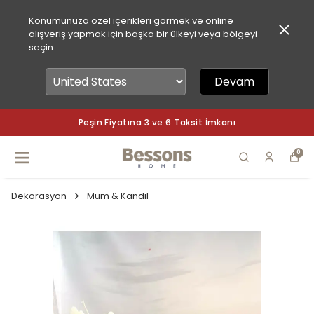
Konumunuza özel içerikleri görmek ve online
alışveriş yapmak için başka bir ülkeyi veya bölgeyi
seçin.
Devam
Peşin Fiyatına 3 ve 6 Taksit İmkanı
0
Dekorasyon
Mum & Kandil