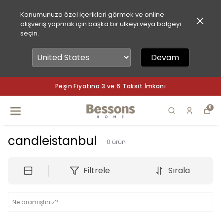
Konumunuza özel içerikleri görmek ve online
alışveriş yapmak için başka bir ülkeyi veya bölgeyi
seçin.
Devam
Peşin Fiyatına 3 ve 6 Taksit İmkanı
0
candleistanbul
0
ürün
Filtrele
Sırala