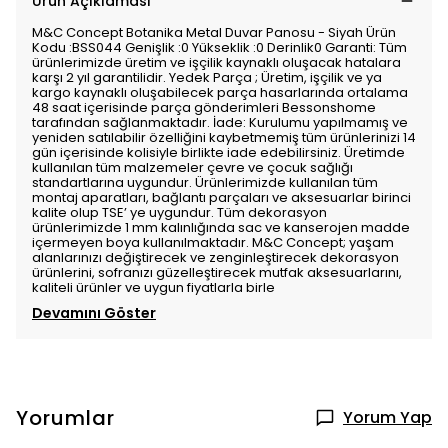
Ürün Açıklaması
M&C Concept Botanika Metal Duvar Panosu - Siyah Ürün
Kodu :BSS044 Genişlik :0 Yükseklik :0 Derinlik0 Garanti: Tüm
ürünlerimizde üretim ve işçilik kaynaklı oluşacak hatalara
karşı 2 yıl garantilidir. Yedek Parça ; Üretim, işçilik ve ya
kargo kaynaklı oluşabilecek parça hasarlarında ortalama
48 saat içerisinde parça gönderimleri Bessonshome
tarafından sağlanmaktadır. İade: Kurulumu yapılmamış ve
yeniden satılabilir özelliğini kaybetmemiş tüm ürünlerinizi 14
gün içerisinde kolisiyle birlikte iade edebilirsiniz. Üretimde
kullanılan tüm malzemeler çevre ve çocuk sağlığı
standartlarına uygundur. Ürünlerimizde kullanılan tüm
montaj aparatları, bağlantı parçaları ve aksesuarlar birinci
kalite olup TSE’ ye uygundur. Tüm dekorasyon
ürünlerimizde 1 mm kalınlığında sac ve kanserojen madde
içermeyen boya kullanılmaktadır. M&C Concept; yaşam
alanlarınızı değiştirecek ve zenginleştirecek dekorasyon
ürünlerini, sofranızı güzelleştirecek mutfak aksesuarlarını,
kaliteli ürünler ve uygun fiyatlarla birle
Devamını Göster
Yorumlar
Yorum Yap