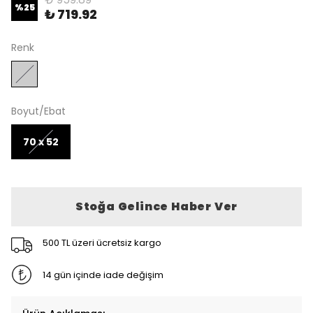
%
25
₺ 719.92
Renk
Boyut/Ebat
70 x 52
Stoğa Gelince Haber Ver
500 TL üzeri ücretsiz kargo
14 gün içinde iade değişim