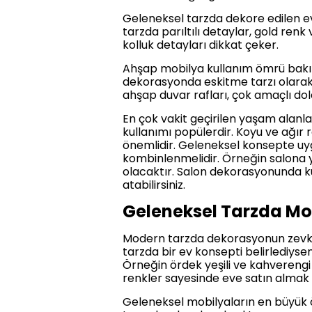
Geleneksel tarzda dekore edilen ev
tarzda parıltılı detaylar, gold renk 
kolluk detayları dikkat çeker.
Ahşap mobilya kullanım ömrü bakım
dekorasyonda eskitme tarzı olarak 
ahşap duvar rafları, çok amaçlı do
En çok vakit geçirilen yaşam alan
kullanımı popülerdir. Koyu ve ağır
önemlidir. Geleneksel konsepte uygun
kombinlenmelidir. Örneğin salona y
olacaktır. Salon dekorasyonunda ku
atabilirsiniz.
Geleneksel Tarzda Mo
Modern tarzda dekorasyonun zevkin
tarzda bir ev konsepti belirlediy
Örneğin ördek yeşili ve kahverengi 
renkler sayesinde eve satın almak is
Geleneksel mobilyaların en büyük 