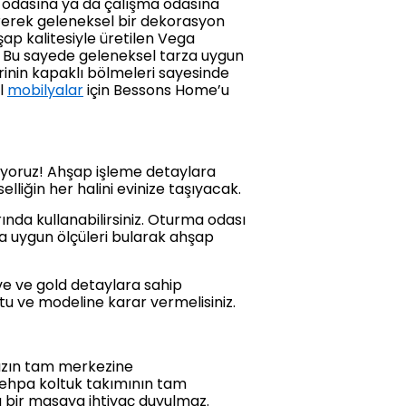
a odasına ya da çalışma odasına
k vererek geleneksel bir dekorasyon
ap kalitesiyle üretilen Vega
. Bu sayede geleneksel tarza uygun
inin kapaklı bölmeleri sayesinde
l
mobilyalar
için Bessons Home’u
liyoruz! Ahşap işleme detaylara
selliğin her halini evinize taşıyacak.
nda kullanabilirsiniz. Oturma odası
a uygun ölçüleri bularak ahşap
ve ve gold detaylara sahip
utu ve modeline karar vermelisiniz.
nızın tam merkezine
sehpa koltuk takımının tam
ra bir masaya ihtiyaç duyulmaz.