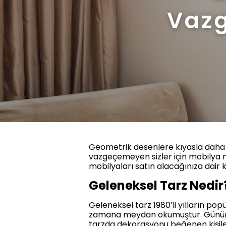
Vaz
Geometrik desenlere kıyasla daha de
vazgeçemeyen sizler için mobilya m
mobilyaları satın alacağınıza dair 
Geleneksel Tarz Nedir
Geleneksel tarz 1980’li yılların pop
zamana meydan okumuştur. Günümüzd
tarzda dekorasyonu beğenen kişiler ge