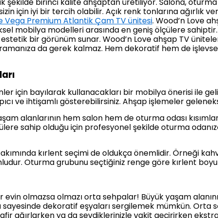
 şekilde birinci kalite ahşaptan üretiliyor. Salona, oturm
sizin için iyi bir tercih olabilir. Açık renk tonlarına ağırlı
 Vega Premium Atlantik Çam TV ünitesi
. Wood’n Love ahş
sel mobilya modelleri arasında en geniş ölçülere sahiptir
 estetik bir görünüm sunar. Wood’n Love ahşap TV üniteler
 aramanıza da gerek kalmaz. Hem dekoratif hem de işlevse
ları
 için bayılarak kullanacakları bir mobilya önerisi ile ge
rpıcı ve ihtişamlı gösterebilirsiniz. Ahşap işlemeler gelenek
aşam alanlarının hem salon hem de oturma odası kısımları
ülere sahip olduğu için profesyonel şekilde oturma odanız
takımında kırlent seçimi de oldukça önemlidir. Örneği kah
umludur. Oturma grubunu seçtiğiniz renge göre kırlent boy
bir evin olmazsa olmazı orta sehpalar! Büyük yaşam alanı
a sayesinde dekoratif eşyaları sergilemek mümkün. Orta 
fir ağırlarken ya da sevdiklerinizle vakit geçirirken ekst