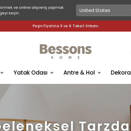
görmek ve online alışveriş yapmak
geyi seçin.
Peşin Fiyatına 3 ve 6 Taksit İmkanı
Yatak Odası
Antre & Hol
Dekora
eleneksel Tarzd