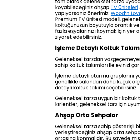
tam olarak geleneksel tarza uyacak
koyabileceğiniz ahşap
TV üniteleri
yapıyorsanız önerimiz:
Wood’n Love
Premium TV ünitesi modeli, gelenek
koltuğunuzun boyutuyla orantılı ve
fazla eşyalarınızı koymak için yer
ziyaret edebilirsiniz.
İşleme Detaylı Koltuk Takım
Geleneksel tarzdan vazgeçemeyenler
sahip koltuk takımları ile evinizi ça
İşleme detaylı oturma gruplarını y
genellikle salondan daha küçük ölç
detaylı koltuk takımı seçebilirsiniz.
Geleneksel tarza uygun bir koltuk 
kırlentler, geleneksel tarz için uy
Ahşap Orta Sehpalar
Geleneksel tarza sahip gösterişli 
yerleştireceğiniz ahşap orta sehp
ortasına konmalıdır. Bu sayede misa