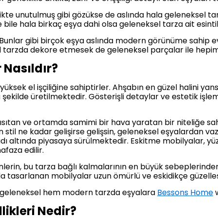
likte unutulmuş gibi gözükse de aslında hala geleneksel 
bile hala birkaç eşya dahi olsa geleneksel tarza ait esinti
… Bunlar gibi birçok eşya aslında modern görünüme sahip e
 tarzda dekore etmesek de geleneksel parçalar ile hepi
 Nasıldır?
üksek el işçiliğine sahiptirler. Ahşabın en güzel halini yan
u şekilde üretilmektedir. Gösterişli detaylar ve estetik iş
 ısıtan ve ortamda samimi bir hava yaratan bir niteliğe sah
stil ne kadar gelişirse gelişsin, geleneksel eşyalardan
dı altında piyasaya sürülmektedir. Eskitme mobilyalar, yü
faza edilir.
rin, bu tarza bağlı kalmalarının en büyük sebeplerinden 
a tasarlanan mobilyalar uzun ömürlü ve eskidikçe güzelleşe
em geleneksel hem modern tarzda eşyalara
Bessons Home
w
likleri Nedir?