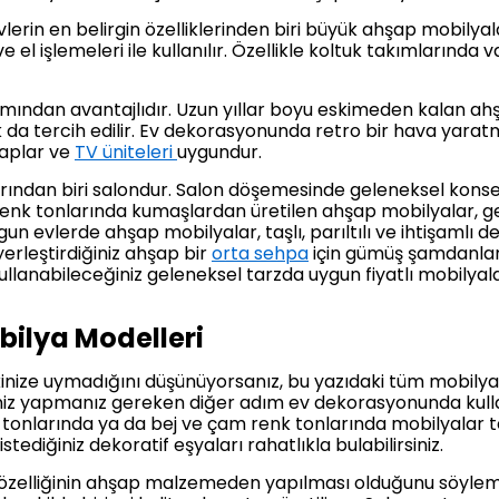
lerin en belirgin özelliklerinden biri büyük ahşap mobilya
ve el işlemeleri ile kullanılır. Özellikle koltuk takımlarınd
ından avantajlıdır. Uzun yıllar boyu eskimeden kalan ah
da tercih edilir. Ev dekorasyonunda retro bir hava yarat
laplar ve
TV üniteleri
uygundur.
larından biri salondur. Salon döşemesinde geleneksel kon
 renk tonlarında kumaşlardan üretilen ahşap mobilyalar, ge
 evlerde ahşap mobilyalar, taşlı, parıltılı ve ihtişamlı de
erleştirdiğiniz ahşap bir
orta sehpa
için gümüş şamdanlar 
llanabileceğiniz geleneksel tarzda uygun fiyatlı mobilyal
bilya Modelleri
ize uymadığını düşünüyorsanız, bu yazıdaki tüm mobilya ö
seniz yapmanız gereken diğer adım ev dekorasyonunda kul
tonlarında ya da bej ve çam renk tonlarında mobilyalar ter
tediğiniz dekoratif eşyaları rahatlıkla bulabilirsiniz.
özelliğinin ahşap malzemeden yapılması olduğunu söylemi