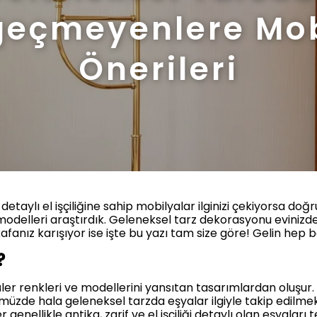
geçmeyenlere Mob
Önerileri
taylı el işçiliğine sahip mobilyalar ilginizi çekiyorsa doğ
odelleri araştırdık. Geleneksel tarz dekorasyonu evinizde
kafanız karışıyor ise işte bu yazı tam size göre! Gelin hep
?
üler renkleri ve modellerini yansıtan tasarımlardan oluşur.
e hala geleneksel tarzda eşyalar ilgiyle takip edilmekt
nellikle antika, zarif ve el işçiliği detaylı olan eşyaları t