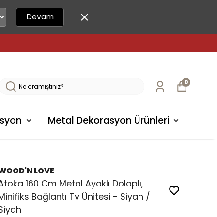
Devam
0
syon
Metal Dekorasyon Ürünleri
WOOD'N LOVE
Atoka 160 Cm Metal Ayaklı Dolaplı,
Minifiks Bağlantı Tv Ünitesi - Siyah /
Siyah