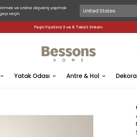
görmek ve online alışveriş yapmak
geyi seçin.
Peşin Fiyatına 3 ve 6 Taksit İmkanı
Yatak Odası
Antre & Hol
Dekora