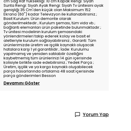
cm Sağ Raf Yüksekliği: 10 cm Kapak Rengi: Siyah
Sunta Rengi: Siyah Ayak Rengi: Siyah Tv ünitesini ayak
genişliği 35 Cm'den küçük olan Maksimum 152
Ekrana (60") kadar Televizyon ile kullanabilirsiniz.;
Basit Kurulum: Ürün demonte olarak
gönderilmektedir.; Kurulum şeması, tüm vida vb.;
bağlantı elemanları ürün paketinde bulunmaktadır.;
Tv ünitesi modelinin kurulum şemasındaki
yönlendirmeleri takip ederek kolay ve basit el
aletleriyle kurulum sağlayabilirsiniz.; Garanti: Tüm
ürünlerimizde üretim ve işçilik kaynaklı oluşacak
hatalara karşı 1 yıl garantilidir.; İade: Kurulumu
yapılmamış ve yeniden satılabilir özelliğini
kaybetmemiş tüm ürünlerinizi 14 gün içerisinde
kolisiyle birlikte iade edebilirsiniz.; Yedek Parça ;
Üretim, işçilik ve ya kargo kaynaklı oluşabilecek
parça hasarlarında ortalama 48 saat içerisinde
parça gönderimleri Besson
Devamını Göster
Yorum Yap