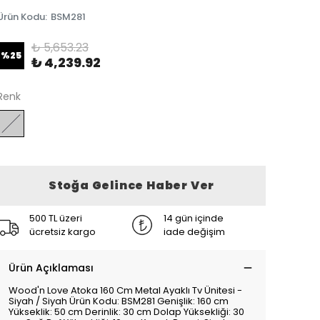
Ürün Kodu
:
BSM281
₺ 5,653.23
%
25
₺ 4,239.92
Renk
Stoğa Gelince Haber Ver
500 TL üzeri
14 gün içinde
ücretsiz kargo
iade değişim
Ürün Açıklaması
Wood'n Love Atoka 160 Cm Metal Ayaklı Tv Ünitesi -
Siyah / Siyah Ürün Kodu: BSM281 Genişlik: 160 cm
Yükseklik: 50 cm Derinlik: 30 cm Dolap Yüksekliği: 30