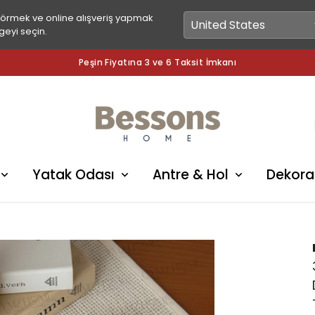
görmek ve online alışveriş yapmak
geyi seçin.
Peşin Fiyatına 3 ve 6 Taksit İmkanı
Yatak Odası
Antre & Hol
Dekora