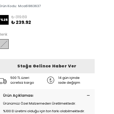
Ürün Kodu
:
Mca61863637
₺ 319.89
%
25
₺ 239.92
Renk
Stoğa Gelince Haber Ver
500 TL üzeri
14 gün içinde
ücretsiz kargo
iade değişim
Ürün Açıklaması
Ürünümüz Özel Malzemeden Üretilmektedir.
%100 El üretimi olduğu için ton farkı olabilmektedir.