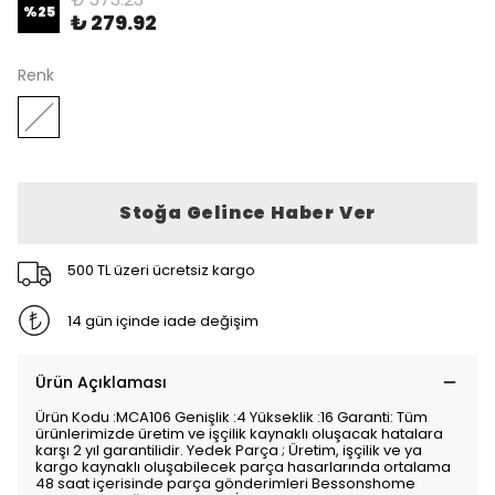
%
25
₺ 279.92
Renk
Stoğa Gelince Haber Ver
500 TL üzeri ücretsiz kargo
14 gün içinde iade değişim
Ürün Açıklaması
Ürün Kodu :MCA106 Genişlik :4 Yükseklik :16 Garanti: Tüm
ürünlerimizde üretim ve işçilik kaynaklı oluşacak hatalara
karşı 2 yıl garantilidir. Yedek Parça ; Üretim, işçilik ve ya
kargo kaynaklı oluşabilecek parça hasarlarında ortalama
48 saat içerisinde parça gönderimleri Bessonshome